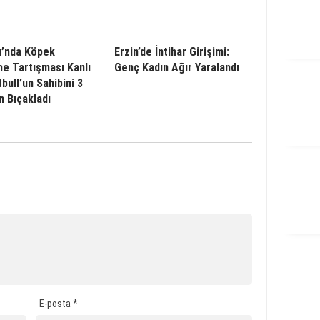
u’nda Köpek
Erzin’de İntihar Girişimi:
e Tartışması Kanlı
Genç Kadın Ağır Yaralandı
itbull’un Sahibini 3
n Bıçakladı
E-posta
*