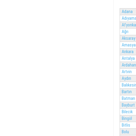
Adana
Adıyam
Afyonka
Ağrı
Aksaray
Amasya
Ankara
Antalya
Ardahan
Artvin
Aydın
Balıkesir
Bartın
Batman
Bayburt
Bilecik
Bingöl
Bitlis
Bolu