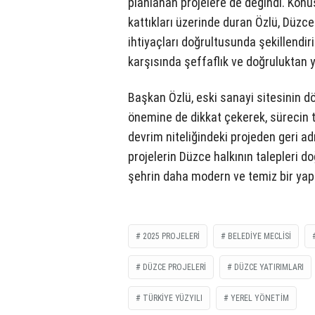
planlanan projelere de değindi. Konu
kattıkları üzerinde duran Özlü, Düzce 
ihtiyaçları doğrultusunda şekillendirild
karşısında şeffaflık ve doğruluktan ya
Başkan Özlü, eski sanayi sitesinin d
önemine de dikkat çekerek, sürecin tü
devrim niteliğindeki projeden geri a
projelerin Düzce halkının talepleri d
şehrin daha modern ve temiz bir ya
2025 PROJELERI
BELEDIYE MECLISI
DÜZCE PROJELERI
DÜZCE YATIRIMLARI
TÜRKIYE YÜZYILI
YEREL YÖNETIM