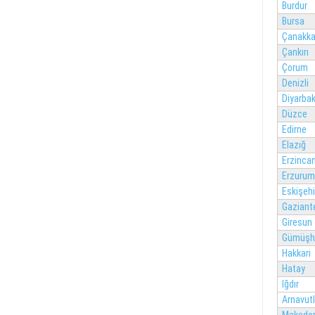
Burdur
Bursa
Çanakka
Çankırı
Çorum
Denizli
Diyarbak
Düzce
Edirne
Elazığ
Erzinca
Erzurum
Eskişehi
Gaziant
Giresun
Gümüşh
Hakkari
Hatay
Iğdır
Arnavut