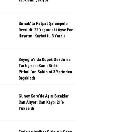
tepkisini çekiyor
Şırnak’ta Patpat Şarampole
Devrildi: 22 Yaşındaki Ayşe Ece
Hayatını Kaybetti, 3 Yaralı
Beyoğlu’nda Köpek Gezdirme
Tartışması Kanlı Bitti:
Pitbull’un Sahibini 3 Yerinden
Bıçakladı
Güney Kore’de Aşırı Sıcaklar
Can Alıyor: Can Kaybı 21’e
Yükseldi