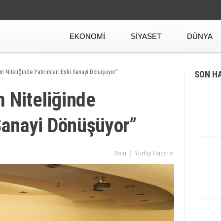
EKONOMI
SIYASET
DÜNYA
m Niteliğinde Yatırımlar: Eski Sanayi Dönüşüyor”
SON H
 Niteliğinde
 Sanayi Dönüşüyor”
Bolu
Yurtiçi Haberler