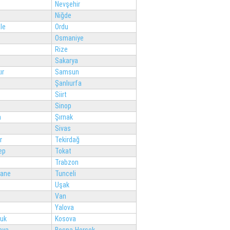
Nevşehir
Niğde
le
Ordu
Osmaniye
Rize
Sakarya
ır
Samsun
Şanlıurfa
Siirt
Sinop
n
Şırnak
Sivas
r
Tekirdağ
ep
Tokat
Trabzon
ane
Tunceli
Uşak
Van
Yalova
luk
Kosova