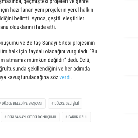
şmasında, geçmişteki projeleri ve şehre
için hazırlanan yeni projelerin yerel halkın
iğini belirtti. Ayrıca, çeşitli eleştiriler
na olduklarını ifade etti.
önüşümü ve Beltaş Sanayi Sitesi projesinin
m halk için faydalı olacağını vurguladı. “Bu
dım atmamız mümkün değildir” dedi. Özlü,
oğrultusunda şekillendiğini ve her adımda
pıya kavuşturulacağına söz
verdi
.
DÜZCE BELEDIYE BAŞKANI
DÜZCE GELIŞIMI
ESKI SANAYI SITESI DÖNÜŞÜMÜ
FARUK ÖZLÜ