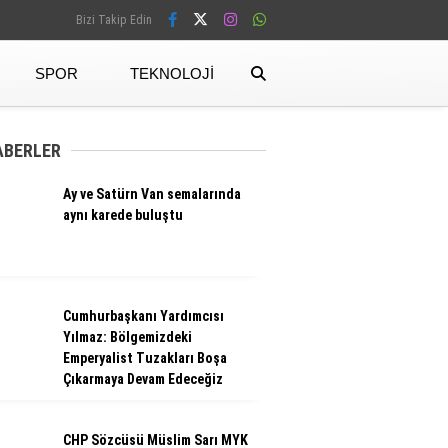
Bizi Takip Edin
SPOR
TEKNOLOJI
Facebook
ABERLER
Ay ve Satürn Van semalarında
Instagram
aynı karede buluştu
Cumhurbaşkanı Yardımcısı
Yılmaz: Bölgemizdeki
Emperyalist Tuzakları Boşa
Çıkarmaya Devam Edeceğiz
CHP Sözcüsü Müslim Sarı MYK