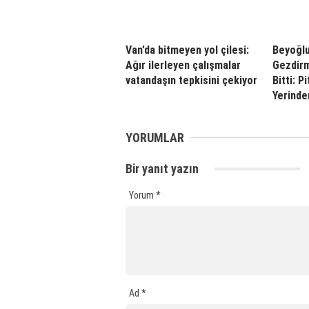
Van’da bitmeyen yol çilesi:
Beyoğl
Ağır ilerleyen çalışmalar
Gezdirm
vatandaşın tepkisini çekiyor
Bitti: P
Yerinde
YORUMLAR
Bir yanıt yazın
Yorum
*
Ad
*