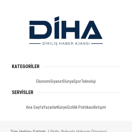
KATEGORİLER
Ekonomi
Siyaset
Dünya
Spor
Teknoloji
SERVİSLER
Ana Sayfa
Yazarlar
Künye
Gizlilik Politikası
İletişim
Tüm Hakları Saklıdır. |
Diriliş Ruhuyla Haberin Ötesine!