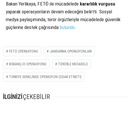
Bakan Yerlikaya, FETÖ ile mücadelede
kararlılık vurgusu
yaparak operasyonların devam edeceğini belirtti. Sosyal
medya paylaşımında, terör örgütleriyle mücadelede güvenlik
güçlerine destek çağrısında
bulundu.
FETÖ OPERASYONU
JANDARMA OPERASYONLARI
KISKANÇ-33 OPERASYONU
TERÖRLE MÜCADELE
TÜRKIYE GENELINDE OPERASYON (ODAK ETIKETI)
İLGİNİZİ
ÇEKEBİLİR