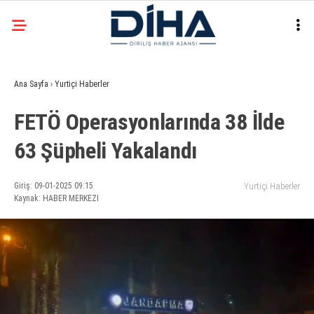
32.3
°
ANKARA
Ana Sayfa
›
Yurtiçi Haberler
Facebook
FETÖ Operasyonlarında 38 İlde
EKONOMI
63 Şüpheli Yakalandı
SIYASET
DÜNYA
Instagram
Giriş: 09-01-2025 09:15
Yurtiçi Haberler
Kaynak: HABER MERKEZI
SPOR
TEKNOLOJI