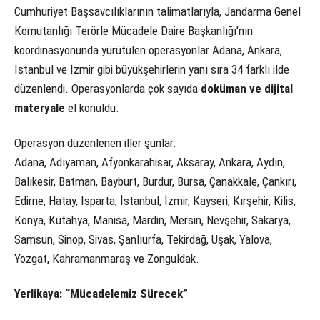
Cumhuriyet Başsavcılıklarının talimatlarıyla, Jandarma Genel
Komutanlığı Terörle Mücadele Daire Başkanlığı’nın
koordinasyonunda yürütülen operasyonlar Adana, Ankara,
İstanbul ve İzmir gibi büyükşehirlerin yanı sıra 34 farklı ilde
düzenlendi. Operasyonlarda çok sayıda
doküman ve dijital
materyale
el konuldu.
Operasyon düzenlenen iller şunlar:
Adana, Adıyaman, Afyonkarahisar, Aksaray, Ankara, Aydın,
Balıkesir, Batman, Bayburt, Burdur, Bursa, Çanakkale, Çankırı,
Edirne, Hatay, Isparta, İstanbul, İzmir, Kayseri, Kırşehir, Kilis,
Konya, Kütahya, Manisa, Mardin, Mersin, Nevşehir, Sakarya,
Samsun, Sinop, Sivas, Şanlıurfa, Tekirdağ, Uşak, Yalova,
Yozgat, Kahramanmaraş ve Zonguldak.
Yerlikaya: “Mücadelemiz Sürecek”