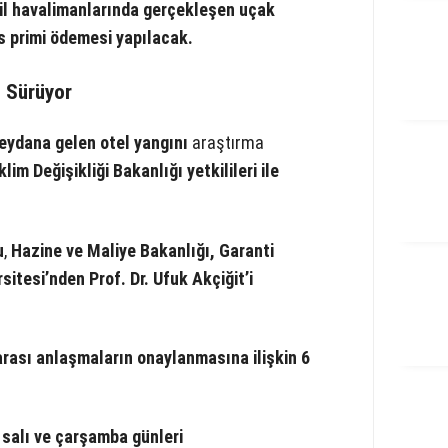
vil havalimanlarında gerçekleşen uçak
 primi ödemesi yapılacak.
ı Sürüyor
ydana gelen otel yangını
araştırma
klim Değişikliği Bakanlığı yetkilileri ile
u
,
Hazine ve Maliye Bakanlığı, Garanti
sitesi’nden Prof. Dr. Ufuk Akçiğit’i
arası anlaşmaların onaylanmasına ilişkin 6
ı salı ve çarşamba günleri