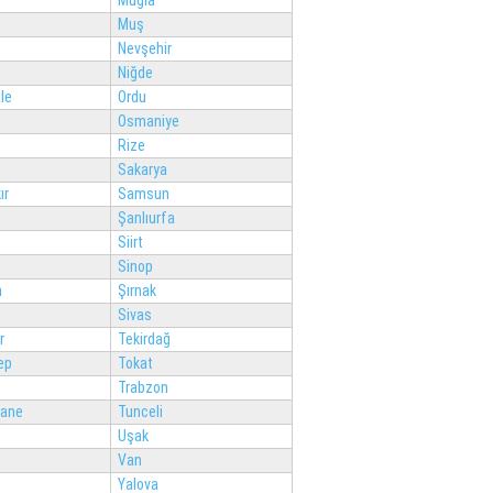
Muğla
Muş
Nevşehir
Niğde
le
Ordu
Osmaniye
Rize
Sakarya
ır
Samsun
Şanlıurfa
Siirt
Sinop
n
Şırnak
Sivas
r
Tekirdağ
ep
Tokat
Trabzon
ane
Tunceli
Uşak
Van
Yalova