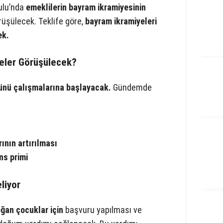
ulu’nda
emeklilerin bayram ikramiyesinin
şülecek. Teklife göre,
bayram ikramiyeleri
ek.
eler Görüşülecek?
günü çalışmalarına başlayacak.
Gündemde
ının artırılması
ns primi
liyor
ğan çocuklar için
başvuru yapılması ve