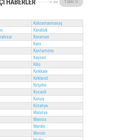
ÇI HABERLER
TÜMÜ
Kahramanmaraş
an
Karabük
rahisar
Karaman
Kars
Kastamonu
Kayseri
Kilis
Kırıkkale
Kırklareli
Kırşehir
Kocaeli
Konya
Kütahya
Malatya
Manisa
Mardin
Mersin