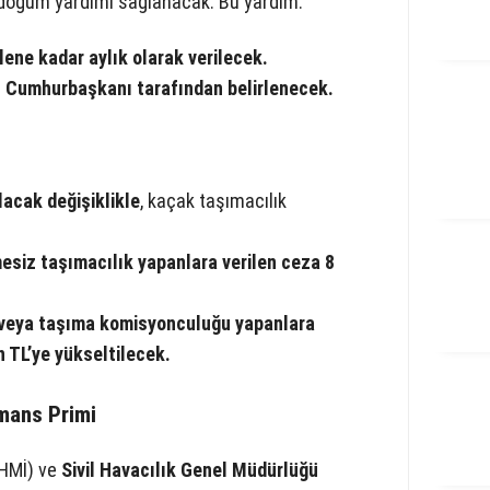
oğum yardımı sağlanacak. Bu yardım:
lene kadar aylık olarak verilecek.
 Cumhurbaşkanı tarafından belirlenecek.
acak değişiklikle
, kaçak taşımacılık
esiz taşımacılık yapanlara verilen ceza 8
 veya taşıma komisyonculuğu yapanlara
n TL’ye yükseltilecek.
mans Primi
DHMİ) ve
Sivil Havacılık Genel Müdürlüğü