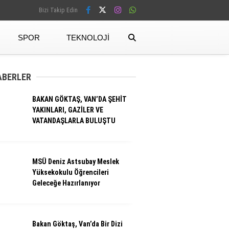
Bizi Takip Edin
SPOR
TEKNOLOJI
Facebook
ABERLER
BAKAN GÖKTAŞ, VAN’DA ŞEHİT
Instagram
YAKINLARI, GAZİLER VE
VATANDAŞLARLA BULUŞTU
MSÜ Deniz Astsubay Meslek
Yüksekokulu Öğrencileri
Geleceğe Hazırlanıyor
Bakan Göktaş, Van’da Bir Dizi