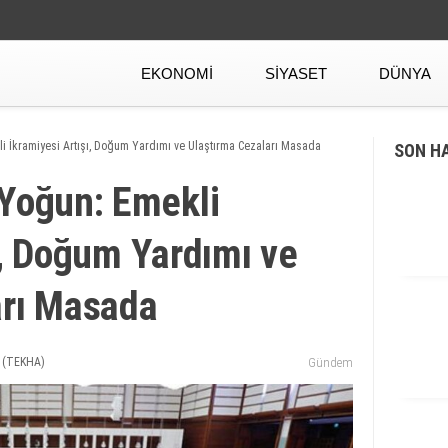
EKONOMI
SIYASET
DÜNYA
İkramiyesi Artışı, Doğum Yardımı ve Ulaştırma Cezaları Masada
SON H
oğun: Emekli
ı, Doğum Yardımı ve
arı Masada
 (TEKHA)
Gündem