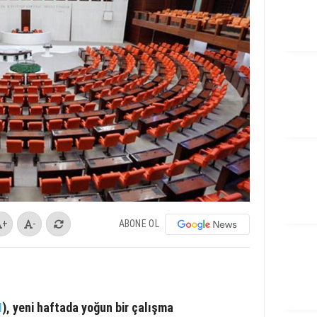
ABONE OL
+
-
M
), yeni haftada yoğun bir çalışma