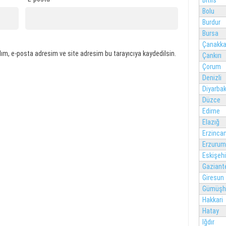
Bitlis
Bolu
Burdur
Bursa
Çanakka
ım, e-posta adresim ve site adresim bu tarayıcıya kaydedilsin.
Çankırı
Çorum
Denizli
Diyarbak
Düzce
Edirne
Elazığ
Erzinca
Erzurum
Eskişehi
Gaziant
Giresun
Gümüşh
Hakkari
Hatay
Iğdır