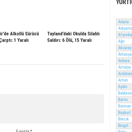
YURTI
Adana
Adıyam
ir’de Alkollü Sürücü
Tayland’daki Okulda Silahlı
Afyonka
arptı: 1 Yaralı
Saldırı: 6 Ölü, 15 Yaralı
Ağrı
Aksaray
Amasya
Ankara
Antalya
Ardahan
Artvin
Aydın
Balıkesir
Bartın
Batman
Bayburt
Bilecik
Bingöl
E-posta
*