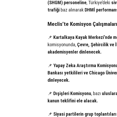
(SHGM) personeline
, Türkiye’deki
si
trafiği
baz alınarak
DHMİ performans
Meclis’te Komisyon Çalışmalar
📌
Kartalkaya Kayak Merkezi’nde me
komisyonunda,
Çevre, Şehircilik ve İ
akademisyenler dinlenecek.
📌
Yapay Zeka Araştırma Komisyon
Bankası yetkilileri ve Chicago Üniver
dinleyecek.
📌
Dışişleri Komisyonu
, bazı
uluslar
kanun teklifini ele alacak.
📌
Siyasi partilerin grup toplantılar