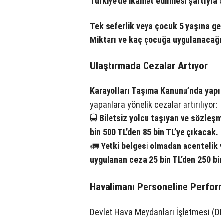
Türkiye’de ikamet edilmesi şartıyla
d
Tek seferlik veya çocuk 5 yaşına ge
Miktarı ve kaç çocuğa uygulanacağı
Ulaştırmada Cezalar Artıyor
Karayolları Taşıma Kanunu’nda yapıl
yapanlara yönelik cezalar artırılıyor:
🚍
Biletsiz yolcu taşıyan ve sözleşm
bin 500 TL’den 85 bin TL’ye çıkacak.
🚛
Yetki belgesi olmadan acentelik
uygulanan ceza 25 bin TL’den 250 bi
Havalimanı Personeline Perfor
Devlet Hava Meydanları İşletmesi (