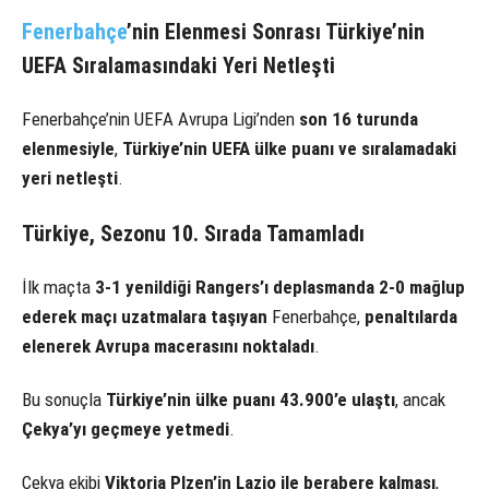
Fenerbahçe
’nin Elenmesi Sonrası Türkiye’nin
UEFA Sıralamasındaki Yeri Netleşti
Fenerbahçe’nin UEFA Avrupa Ligi’nden
son 16 turunda
elenmesiyle
,
Türkiye’nin UEFA ülke puanı ve sıralamadaki
yeri netleşti
.
Türkiye, Sezonu 10. Sırada Tamamladı
İlk maçta
3-1 yenildiği Rangers’ı deplasmanda 2-0 mağlup
ederek maçı uzatmalara taşıyan
Fenerbahçe,
penaltılarda
elenerek Avrupa macerasını noktaladı
.
Bu sonuçla
Türkiye’nin ülke puanı 43.900’e ulaştı
, ancak
Çekya’yı geçmeye yetmedi
.
Çekya ekibi
Viktoria Plzen’in Lazio ile berabere kalması
,