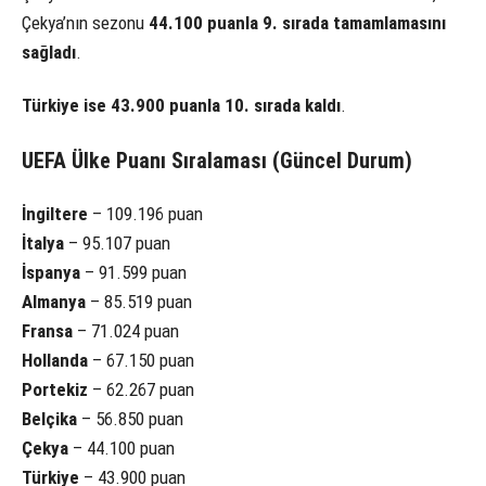
Çekya’nın sezonu
44.100 puanla 9. sırada tamamlamasını
sağladı
.
Türkiye ise 43.900 puanla 10. sırada kaldı
.
UEFA Ülke Puanı Sıralaması (Güncel Durum)
İngiltere
– 109.196 puan
İtalya
– 95.107 puan
İspanya
– 91.599 puan
Almanya
– 85.519 puan
Fransa
– 71.024 puan
Hollanda
– 67.150 puan
Portekiz
– 62.267 puan
Belçika
– 56.850 puan
Çekya
– 44.100 puan
Türkiye
– 43.900 puan