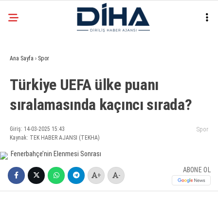
20.7
°
ANKARA
Ana Sayfa
›
Spor
Facebook
Türkiye UEFA ülke puanı
EKONOMI
sıralamasında kaçıncı sırada?
SIYASET
DÜNYA
Instagram
Giriş: 14-03-2025 15:43
Spor
Kaynak: TEK HABER AJANSI (TEKHA)
SPOR
TEKNOLOJI
ABONE OL
+
-