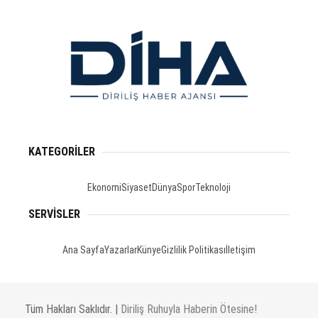
KATEGORİLER
Ekonomi
Siyaset
Dünya
Spor
Teknoloji
SERVİSLER
Ana Sayfa
Yazarlar
Künye
Gizlilik Politikası
İletişim
Tüm Hakları Saklıdır. |
Diriliş Ruhuyla Haberin Ötesine!